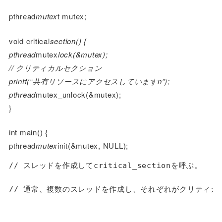
pthread
mutex
t mutex;
void critical
section() {
pthread
mutex
lock(&mutex);
// クリティカルセクション
printf(“共有リソースにアクセスしていますn”);
pthread
mutex_unlock(&mutex);
}
int main() {
pthread
mutex
init(&mutex, NULL);
// スレッドを作成してcritical_sectionを呼ぶ。

// 通常、複数のスレッドを作成し、それぞれがクリティカ