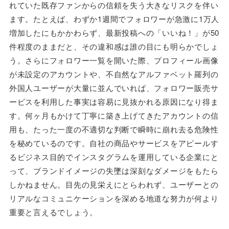
れていた既存ファンからの信頼を失う大きなリスクを伴い
ます。たとえば、わずか1週間でフォロワーが急激に1万人
増加したにもかかわらず、最新投稿への「いいね！」が50
件程度のままだと、その違和感は誰の目にも明らかでしょ
う。さらにフォロワー一覧を開いた際、プロフィール画像
が未設定のアカウントや、不自然なアルファベット羅列の
外国人ユーザーが大量に並んでいれば、フォロワー販売サ
ービスを利用した事実は容易に見抜かれる原因になり得ま
す。何ヶ月もかけて丁寧に築き上げてきたアカウントの信
用も、たった一度の不適切な判断で瞬時に崩れ去る危険性
を秘めているのです。自社の商品やサービスをアピールす
るビジネス目的でインスタグラムを運用している企業にと
って、ブランドイメージの失墜は深刻なダメージをもたら
しかねません。目先の見栄えにとらわれず、ユーザーとの
リアルなコミュニケーションを深める地道な努力が何より
重要と言えるでしょう。